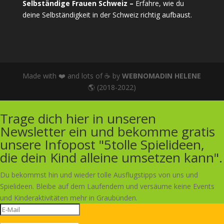
Selbständige Frauen Schweiz –
Erfahre, wie du
deine Selbständigkeit in der Schweiz richtig aufbaust.
Made with ❤️ and lots of ☕ by
WEBNOMADIN HELENE
🌎 (2018-2022)
Trage dich hier in unseren
Newsletter ein und bekomme gratis
unsere Infopost "5tolle Spielideen,
die dein Kind alleine umsetzen kann".
Du bekommst hin und wieder tolle Ausflugstipps von uns und
Spielideen. Bleibe auf dem Laufendem und versäume keine Events
und Kinderaktivitäten mehr in Graubünden.