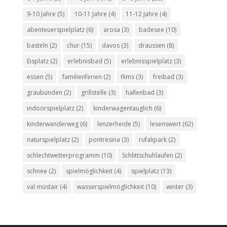
9-10 Jahre
(5)
10-11 Jahre
(4)
11-12 Jahre
(4)
abenteuerspielplatz
(6)
arosa
(3)
badesee
(10)
basteln
(2)
chur
(15)
davos
(3)
draussen
(8)
Eisplatz
(2)
erlebnisbad
(5)
erlebnisspielplatz
(3)
essen
(5)
familienferien
(2)
flims
(3)
freibad
(3)
graubünden
(2)
grillstelle
(3)
hallenbad
(3)
indoorspielplatz
(2)
kinderwagentauglich
(6)
kinderwanderweg
(6)
lenzerheide
(5)
lesenswert
(62)
naturspielplatz
(2)
pontresina
(3)
rufalipark
(2)
schlechtwetterprogramm
(10)
Schlittschuhlaufen
(2)
schnee
(2)
spielmöglichkeit
(4)
spielplatz
(13)
val müstair
(4)
wasserspielmöglichkeit
(10)
winter
(3)