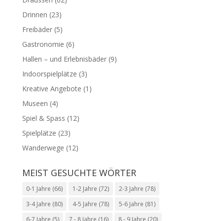
Drinnen
(23)
Freibäder
(5)
Gastronomie
(6)
Hallen – und Erlebnisbäder
(9)
Indoorspielplätze
(3)
Kreative Angebote
(1)
Museen
(4)
Spiel & Spass
(12)
Spielplätze
(23)
Wanderwege
(12)
MEIST GESUCHTE WÖRTER
0-1 Jahre
(66)
1-2 Jahre
(72)
2-3 Jahre
(78)
3-4 Jahre
(80)
4-5 Jahre
(78)
5-6 Jahre
(81)
6-7 Jahre
(5)
7 - 8 Jahre
(16)
8 - 9 Jahre
(20)