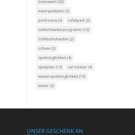
lesenswert
(62)
naturspielplatz
(2)
pontresina
(3)
rufalipark
(2)
schlechtwetterprogramm
(10)
Schlittschuhlaufen
(2)
schnee
(2)
spielmöglichkeit
(4)
spielplatz
(13)
val müstair
(4)
wasserspielmöglichkeit
(10)
winter
(3)
UNSER GESCHENK AN