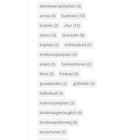
abenteuerspielplatz
(6)
arosa
(3)
badesee
(10)
basteln
(2)
chur
(15)
davos
(3)
draussen
(8)
Eisplatz
(2)
erlebnisbad
(5)
erlebnisspielplatz
(3)
essen
(5)
familienferien
(2)
flims
(3)
freibad
(3)
graubünden
(2)
grillstelle
(3)
hallenbad
(3)
indoorspielplatz
(2)
kinderwagentauglich
(6)
kinderwanderweg
(6)
lenzerheide
(5)