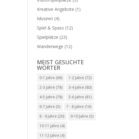
Kreative Angebote
(1)
Museen
(4)
Spiel & Spass
(12)
Spielplätze
(23)
Wanderwege
(12)
MEIST GESUCHTE
WÖRTER
0-1 Jahre
(66)
1-2 Jahre
(72)
2-3 Jahre
(78)
3-4 Jahre
(80)
4-5 Jahre
(78)
5-6 Jahre
(81)
6-7 Jahre
(5)
7 - 8 Jahre
(16)
8 - 9 Jahre
(20)
9-10 Jahre
(5)
10-11 Jahre
(4)
11-12 Jahre
(4)