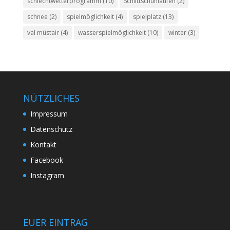
schlechtwetterprogramm
(10)
Schlittschuhlaufen
(2)
schnee
(2)
spielmöglichkeit
(4)
spielplatz
(13)
val müstair
(4)
wasserspielmöglichkeit
(10)
winter
(3)
NÜTZLICHES
Impressum
Datenschutz
Kontakt
Facebook
Instagram
EUER EINTRAG