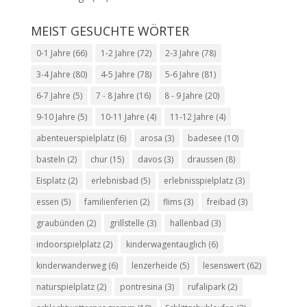
MEIST GESUCHTE WÖRTER
0-1 Jahre
(66)
1-2 Jahre
(72)
2-3 Jahre
(78)
3-4 Jahre
(80)
4-5 Jahre
(78)
5-6 Jahre
(81)
6-7 Jahre
(5)
7 - 8 Jahre
(16)
8 - 9 Jahre
(20)
9-10 Jahre
(5)
10-11 Jahre
(4)
11-12 Jahre
(4)
abenteuerspielplatz
(6)
arosa
(3)
badesee
(10)
basteln
(2)
chur
(15)
davos
(3)
draussen
(8)
Eisplatz
(2)
erlebnisbad
(5)
erlebnisspielplatz
(3)
essen
(5)
familienferien
(2)
flims
(3)
freibad
(3)
graubünden
(2)
grillstelle
(3)
hallenbad
(3)
indoorspielplatz
(2)
kinderwagentauglich
(6)
kinderwanderweg
(6)
lenzerheide
(5)
lesenswert
(62)
naturspielplatz
(2)
pontresina
(3)
rufalipark
(2)