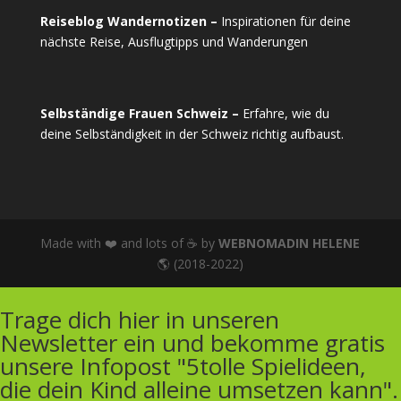
Reiseblog Wandernotizen –
Inspirationen für deine
nächste Reise, Ausflugtipps und Wanderungen
Selbständige Frauen Schweiz –
Erfahre, wie du
deine Selbständigkeit in der Schweiz richtig aufbaust.
Made with ❤️ and lots of ☕ by
WEBNOMADIN HELENE
🌎 (2018-2022)
Trage dich hier in unseren
Newsletter ein und bekomme gratis
unsere Infopost "5tolle Spielideen,
die dein Kind alleine umsetzen kann".