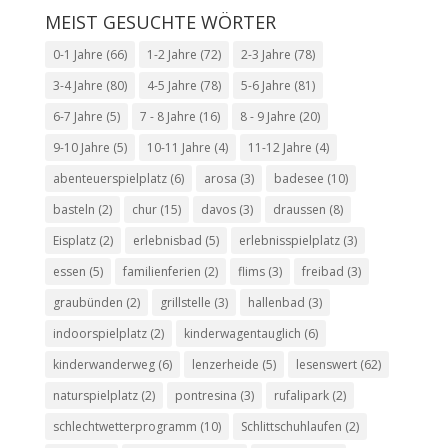
MEIST GESUCHTE WÖRTER
0-1 Jahre
(66)
1-2 Jahre
(72)
2-3 Jahre
(78)
3-4 Jahre
(80)
4-5 Jahre
(78)
5-6 Jahre
(81)
6-7 Jahre
(5)
7 - 8 Jahre
(16)
8 - 9 Jahre
(20)
9-10 Jahre
(5)
10-11 Jahre
(4)
11-12 Jahre
(4)
abenteuerspielplatz
(6)
arosa
(3)
badesee
(10)
basteln
(2)
chur
(15)
davos
(3)
draussen
(8)
Eisplatz
(2)
erlebnisbad
(5)
erlebnisspielplatz
(3)
essen
(5)
familienferien
(2)
flims
(3)
freibad
(3)
graubünden
(2)
grillstelle
(3)
hallenbad
(3)
indoorspielplatz
(2)
kinderwagentauglich
(6)
kinderwanderweg
(6)
lenzerheide
(5)
lesenswert
(62)
naturspielplatz
(2)
pontresina
(3)
rufalipark
(2)
schlechtwetterprogramm
(10)
Schlittschuhlaufen
(2)