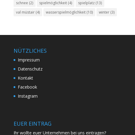
schnee
(2)
spielmöglichkeit
(4)
spielplatz
(13)
val müstair
(4)
wasserspielmöglichkeit
(10)
winter
(3)
NÜTZLICHES
Impressum
Datenschutz
Kontakt
Facebook
Instagram
EUER EINTRAG
Ihr wollte euer Unternehmen bei uns eintragen?