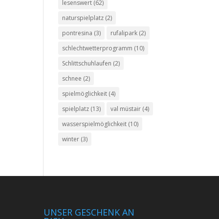
lesenswert
(62)
naturspielplatz
(2)
pontresina
(3)
rufalipark
(2)
schlechtwetterprogramm
(10)
Schlittschuhlaufen
(2)
schnee
(2)
spielmöglichkeit
(4)
spielplatz
(13)
val müstair
(4)
wasserspielmöglichkeit
(10)
winter
(3)
UNSER GESCHENK AN