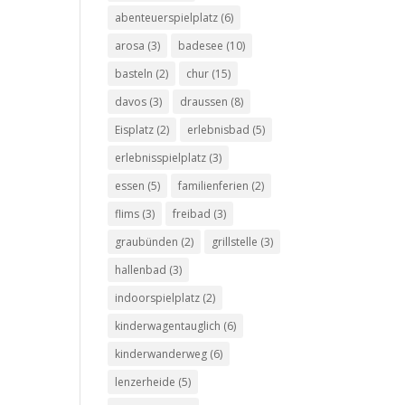
abenteuerspielplatz
(6)
arosa
(3)
badesee
(10)
basteln
(2)
chur
(15)
davos
(3)
draussen
(8)
Eisplatz
(2)
erlebnisbad
(5)
erlebnisspielplatz
(3)
essen
(5)
familienferien
(2)
flims
(3)
freibad
(3)
graubünden
(2)
grillstelle
(3)
hallenbad
(3)
indoorspielplatz
(2)
kinderwagentauglich
(6)
kinderwanderweg
(6)
lenzerheide
(5)