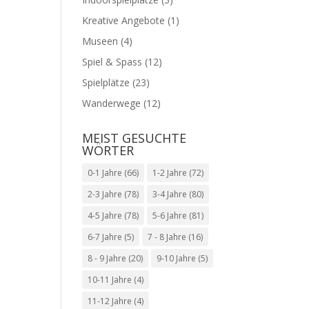
Kreative Angebote
(1)
Museen
(4)
Spiel & Spass
(12)
Spielplätze
(23)
Wanderwege
(12)
MEIST GESUCHTE
WÖRTER
0-1 Jahre
(66)
1-2 Jahre
(72)
2-3 Jahre
(78)
3-4 Jahre
(80)
4-5 Jahre
(78)
5-6 Jahre
(81)
6-7 Jahre
(5)
7 - 8 Jahre
(16)
8 - 9 Jahre
(20)
9-10 Jahre
(5)
10-11 Jahre
(4)
11-12 Jahre
(4)