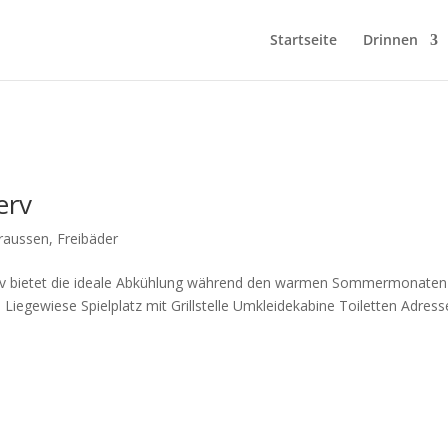
Startseite
Drinnen
erv
raussen
,
Freibäder
hierv bietet die ideale Abkühlung während den warmen Sommermonaten
egewiese Spielplatz mit Grillstelle Umkleidekabine Toiletten Adress