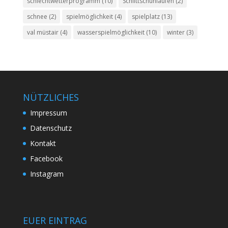
schlechtwetterprogramm
(10)
Schlittschuhlaufen
(2)
schnee
(2)
spielmöglichkeit
(4)
spielplatz
(13)
val müstair
(4)
wasserspielmöglichkeit
(10)
winter
(3)
NÜTZLICHES
Impressum
Datenschutz
Kontakt
Facebook
Instagram
EUER EINTRAG