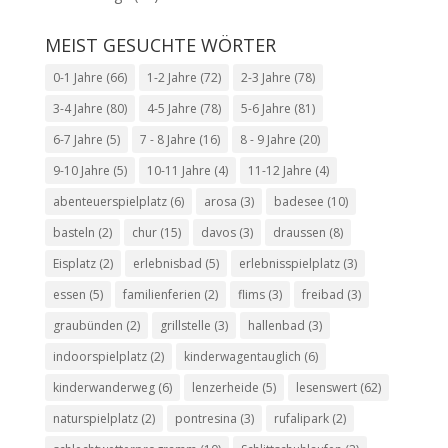
MEIST GESUCHTE WÖRTER
0-1 Jahre
(66)
1-2 Jahre
(72)
2-3 Jahre
(78)
3-4 Jahre
(80)
4-5 Jahre
(78)
5-6 Jahre
(81)
6-7 Jahre
(5)
7 - 8 Jahre
(16)
8 - 9 Jahre
(20)
9-10 Jahre
(5)
10-11 Jahre
(4)
11-12 Jahre
(4)
abenteuerspielplatz
(6)
arosa
(3)
badesee
(10)
basteln
(2)
chur
(15)
davos
(3)
draussen
(8)
Eisplatz
(2)
erlebnisbad
(5)
erlebnisspielplatz
(3)
essen
(5)
familienferien
(2)
flims
(3)
freibad
(3)
graubünden
(2)
grillstelle
(3)
hallenbad
(3)
indoorspielplatz
(2)
kinderwagentauglich
(6)
kinderwanderweg
(6)
lenzerheide
(5)
lesenswert
(62)
naturspielplatz
(2)
pontresina
(3)
rufalipark
(2)