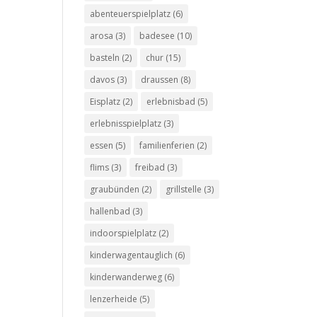
abenteuerspielplatz
(6)
arosa
(3)
badesee
(10)
basteln
(2)
chur
(15)
davos
(3)
draussen
(8)
Eisplatz
(2)
erlebnisbad
(5)
erlebnisspielplatz
(3)
essen
(5)
familienferien
(2)
flims
(3)
freibad
(3)
graubünden
(2)
grillstelle
(3)
hallenbad
(3)
indoorspielplatz
(2)
kinderwagentauglich
(6)
kinderwanderweg
(6)
lenzerheide
(5)