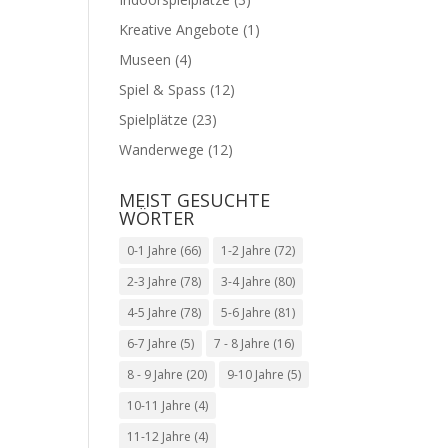
Kreative Angebote
(1)
Museen
(4)
Spiel & Spass
(12)
Spielplätze
(23)
Wanderwege
(12)
MEIST GESUCHTE
WÖRTER
0-1 Jahre
(66)
1-2 Jahre
(72)
2-3 Jahre
(78)
3-4 Jahre
(80)
4-5 Jahre
(78)
5-6 Jahre
(81)
6-7 Jahre
(5)
7 - 8 Jahre
(16)
8 - 9 Jahre
(20)
9-10 Jahre
(5)
10-11 Jahre
(4)
11-12 Jahre
(4)