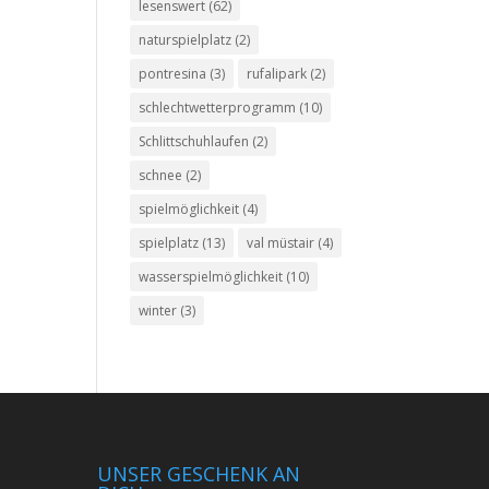
lesenswert
(62)
naturspielplatz
(2)
pontresina
(3)
rufalipark
(2)
schlechtwetterprogramm
(10)
Schlittschuhlaufen
(2)
schnee
(2)
spielmöglichkeit
(4)
spielplatz
(13)
val müstair
(4)
wasserspielmöglichkeit
(10)
winter
(3)
UNSER GESCHENK AN