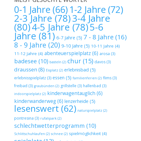
1-2 Jahre
(72)
0-1 Jahre
(66)
2-3 Jahre
(78)
3-4 Jahre
(80)
4-5 Jahre
(78)
5-6
Jahre
(81)
7 - 8 Jahre
(16)
6-7 Jahre
(5)
8 - 9 Jahre
(20)
9-10 Jahre
(5)
10-11 Jahre
(4)
abenteuerspielplatz
(6)
11-12 Jahre
(4)
arosa
(3)
chur
(15)
badesee
(10)
davos
(3)
basteln
(2)
draussen
(8)
erlebnisbad
(5)
Eisplatz
(2)
essen
(5)
erlebnisspielplatz
(3)
flims
(3)
familienferien
(2)
freibad
(3)
grillstelle
(3)
hallenbad
(3)
graubünden
(2)
kinderwagentauglich
(6)
indoorspielplatz
(2)
kinderwanderweg
(6)
lenzerheide
(5)
lesenswert
(62)
naturspielplatz
(2)
pontresina
(3)
rufalipark
(2)
schlechtwetterprogramm
(10)
spielmöglichkeit
(4)
Schlittschuhlaufen
(2)
schnee
(2)