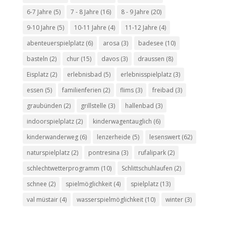
6-7 Jahre
(5)
7 - 8 Jahre
(16)
8 - 9 Jahre
(20)
9-10 Jahre
(5)
10-11 Jahre
(4)
11-12 Jahre
(4)
abenteuerspielplatz
(6)
arosa
(3)
badesee
(10)
basteln
(2)
chur
(15)
davos
(3)
draussen
(8)
Eisplatz
(2)
erlebnisbad
(5)
erlebnisspielplatz
(3)
essen
(5)
familienferien
(2)
flims
(3)
freibad
(3)
graubünden
(2)
grillstelle
(3)
hallenbad
(3)
indoorspielplatz
(2)
kinderwagentauglich
(6)
kinderwanderweg
(6)
lenzerheide
(5)
lesenswert
(62)
naturspielplatz
(2)
pontresina
(3)
rufalipark
(2)
schlechtwetterprogramm
(10)
Schlittschuhlaufen
(2)
schnee
(2)
spielmöglichkeit
(4)
spielplatz
(13)
val müstair
(4)
wasserspielmöglichkeit
(10)
winter
(3)