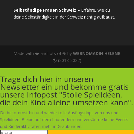
Selbständige Frauen Schweiz –
Erfahre, wie du
deine Selbständigkeit in der Schweiz richtig aufbaust.
Made with ❤️ and lots of ☕ by
WEBNOMADIN HELENE
🌎 (2018-2022)
Trage dich hier in unseren
Newsletter ein und bekomme gratis
unsere Infopost "5tolle Spielideen,
die dein Kind alleine umsetzen kann".
Du bekommst hin und wieder tolle Ausflugstipps von uns und
Spielideen. Bleibe auf dem Laufendem und versäume keine Events
und Kinderaktivitäten mehr in Graubünden.