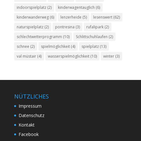
indoorspielplatz
(2)
kinderwagentauglich
(6)
kinderwanderweg
(6)
lenzerheide
(5)
lesenswert
(62)
naturspielplatz
(2)
pontresina
(3)
rufalipark
(2)
schlechtwetterprogramm
(10)
Schlittschuhlaufen
(2)
schnee
(2)
spielmöglichkeit
(4)
spielplatz
(13)
val müstair
(4)
wasserspielmöglichkeit
(10)
winter
(3)
NÜTZLICHES
Impressum
Datenschutz
Kontakt
Facebook