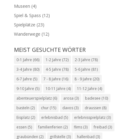
Museen
(4)
Spiel & Spass
(12)
Spielplätze
(23)
Wanderwege
(12)
MEIST GESUCHTE WÖRTER
0-1 Jahre
(66)
1-2 Jahre
(72)
2-3 Jahre
(78)
3-4 Jahre
(80)
4-5 Jahre
(78)
5-6 Jahre
(81)
6-7 Jahre
(5)
7 - 8 Jahre
(16)
8 - 9 Jahre
(20)
9-10 Jahre
(5)
10-11 Jahre
(4)
11-12 Jahre
(4)
abenteuerspielplatz
(6)
arosa
(3)
badesee
(10)
basteln
(2)
chur
(15)
davos
(3)
draussen
(8)
Eisplatz
(2)
erlebnisbad
(5)
erlebnisspielplatz
(3)
essen
(5)
familienferien
(2)
flims
(3)
freibad
(3)
graubünden
(2)
grillstelle
(3)
hallenbad
(3)